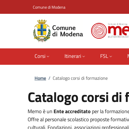
Salta al contenuto principale
Skip to footer content
Comune di Modena
Corsi
Itinerari
FSL
Briciole di pane
Home
/
Catalogo corsi di formazione
Catalogo corsi di
Memo è un
Ente accreditato
per la formazion
Offre al personale scolastico proposte formative 
culturali, Fondazioni, associazioni professionali