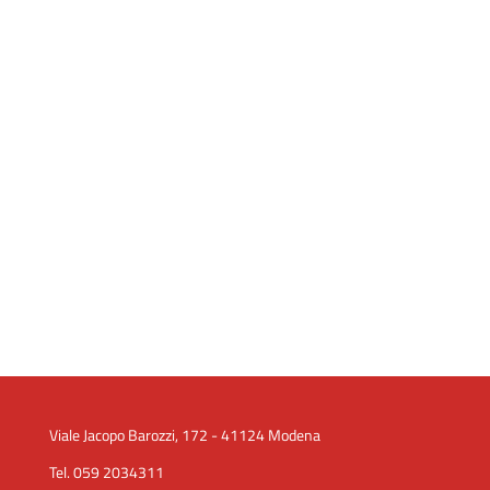
Viale Jacopo Barozzi, 172 - 41124 Modena
Tel. 059 2034311