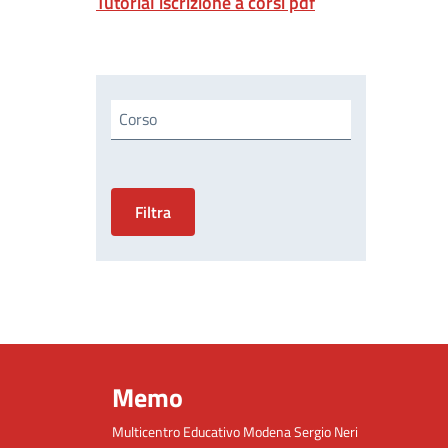
Tutorial iscrizione a corsi pdf
Corso
Memo
Multicentro Educativo Modena Sergio Neri