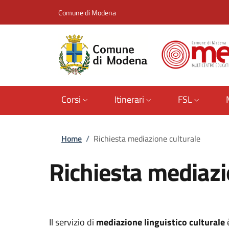
Salta al contenuto principale
Skip to footer content
Comune di Modena
Corsi
Itinerari
FSL
Briciole di pane
Home
/
Richiesta mediazione culturale
Richiesta mediazi
Il servizio di
mediazione linguistico culturale
è