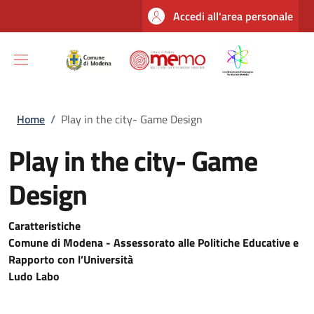
Salta al contenuto principale
Skip to footer content
Accedi all'area personale
Briciole di pane
Home
/
Play in the city- Game Design
Play in the city- Game
Design
Caratteristiche
Comune di Modena -
Assessorato alle Politiche Educative e
Rapporto con l’Università
Ludo Labo