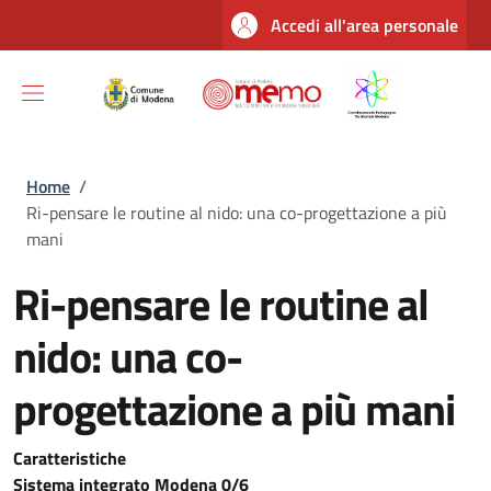
Salta al contenuto principale
Skip to footer content
Accedi all'area personale
Briciole di pane
Home
/
Ri-pensare le routine al nido: una co-progettazione a più
mani
Ri-pensare le routine al
nido: una co-
progettazione a più mani
Caratteristiche
Sistema integrato Modena 0/6