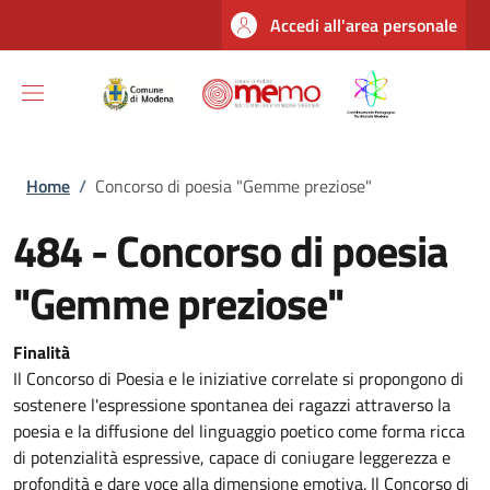
Salta al contenuto principale
Skip to footer content
Accedi all'area personale
Briciole di pane
Home
/
Concorso di poesia "Gemme preziose"
484 - Concorso di poesia
"Gemme preziose"
Finalità
Il Concorso di Poesia e le iniziative correlate si propongono di
sostenere l'espressione spontanea dei ragazzi attraverso la
poesia e la diffusione del linguaggio poetico come forma ricca
di potenzialità espressive, capace di coniugare leggerezza e
profondità e dare voce alla dimensione emotiva. Il Concorso di