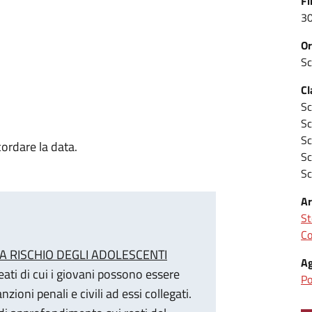
Fi
3
Or
Sc
Cl
Sc
Sc
Sc
cordare la data.
Sc
Sc
Ar
St
Co
A RISCHIO DEGLI ADOLESCENTI
Ag
reati di cui i giovani possono essere
Po
nzioni penali e civili ad essi collegati.