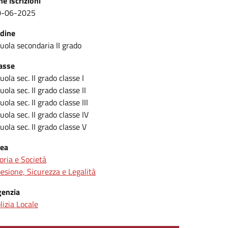
ne iscrizioni
0-06-2025
dine
uola secondaria II grado
asse
uola sec. II grado classe I
uola sec. II grado classe II
uola sec. II grado classe III
uola sec. II grado classe IV
uola sec. II grado classe V
ea
oria e Società
esione, Sicurezza e Legalità
enzia
lizia Locale