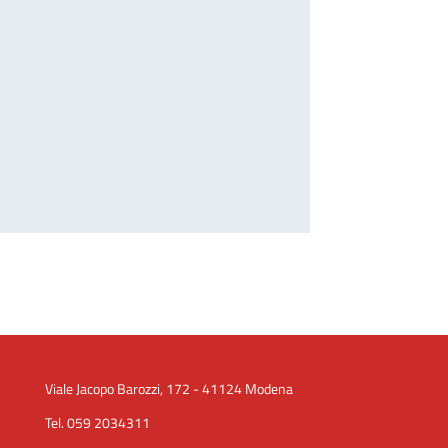
Viale Jacopo Barozzi, 172 - 41124 Modena
Tel. 059 2034311