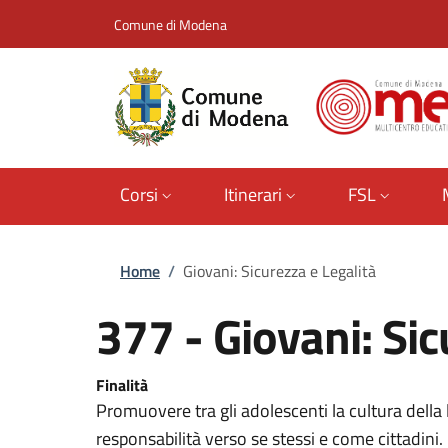
Salta al contenuto principale
Skip to footer content
Comune di Modena
Corsi
Itinerari
FSL
Briciole di pane
Home
/
Giovani: Sicurezza e Legalità
377 - Giovani: Sic
Finalità
Promuovere tra gli adolescenti la cultura della l
responsabilità verso se stessi e come cittadini.