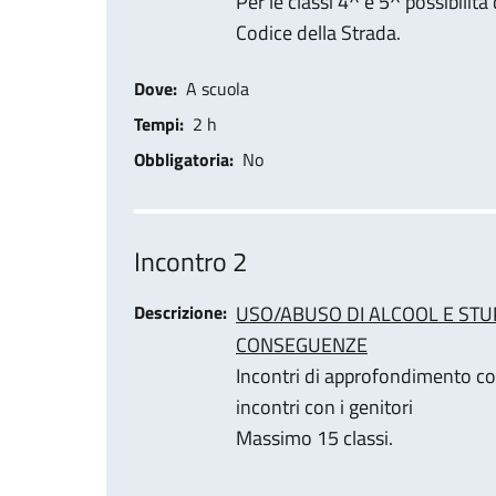
Per le classi 4^ e 5^ possibilit
Codice della Strada.
Dove
A scuola
Tempi
2 h
Obbligatoria
No
Incontro 2
Descrizione
USO/ABUSO DI ALCOOL E STU
CONSEGUENZE
Incontri di approfondimento co
incontri con i genitori
Massimo 15 classi.