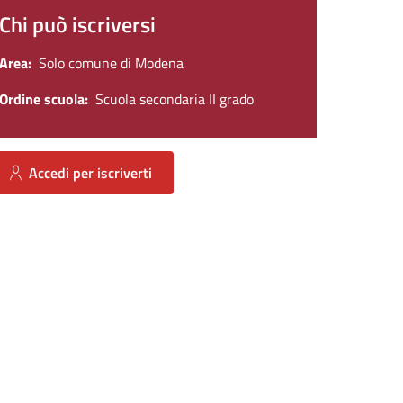
Chi può iscriversi
Area
Solo comune di Modena
Ordine scuola
Scuola secondaria II grado
Accedi per iscriverti