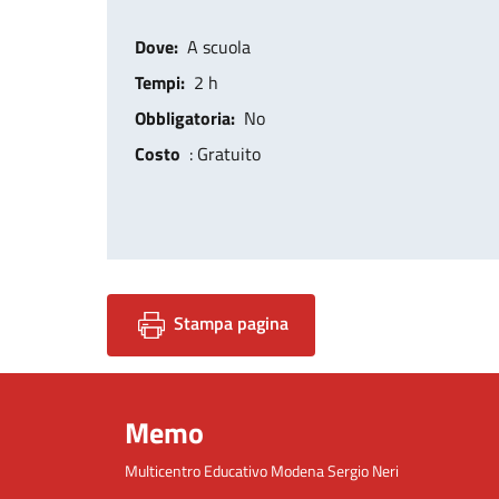
Dove
A scuola
Tempi
2 h
Obbligatoria
No
Costo
: Gratuito
Stampa pagina
Memo
Multicentro Educativo Modena Sergio Neri