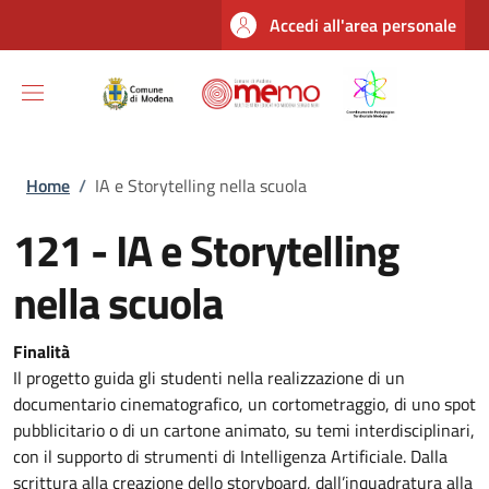
Salta al contenuto principale
Skip to footer content
Accedi all'area personale
Briciole di pane
Home
/
IA e Storytelling nella scuola
121 - IA e Storytelling
nella scuola
Finalità
Il progetto guida gli studenti
nella realizzazione di un
documentario cinematografico, un cortometraggio, di uno spot
pubblicitario o di un cartone animato, su temi interdisciplinari,
con il supporto di strumenti di Intelligenza Artificiale. Dalla
scrittura alla creazione dello storyboard, dall’inquadratura alla